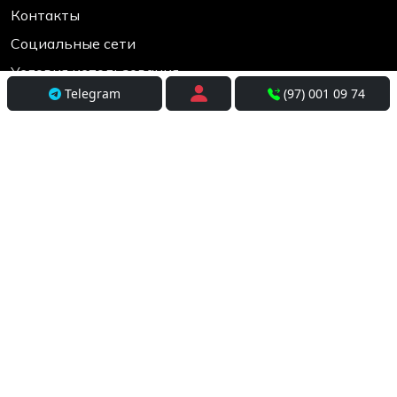
Контакты
Социальные сети
Условия использования
Telegram
(97) 001 09 74
Покупателям
Доставка
Оплата и рассрочка
Возврат и обмен
Разработка
+998(97) 001-09-74
Время работы 10:00 до 19:00