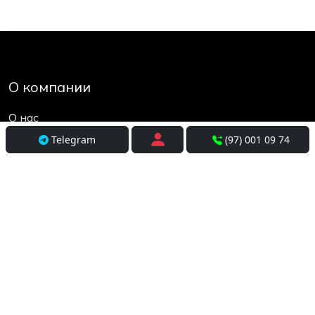
О компании
О нас
Контакты
Telegram
(97) 001 09 74
Социальные сети
Условия использования
Покупателям
Доставка
Оплата и рассрочка
Возврат и обмен