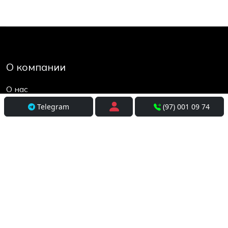
О компании
О нас
Контакты
Telegram
(97) 001 09 74
Социальные сети
Условия использования
Покупателям
Доставка
Оплата и рассрочка
Возврат и обмен