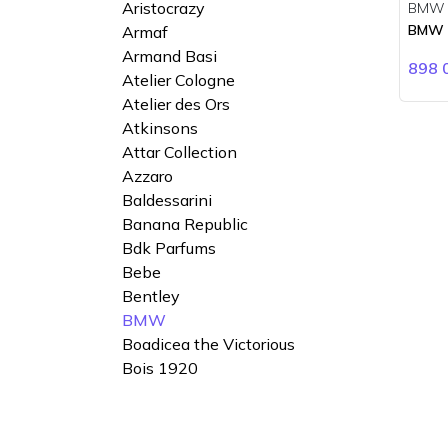
Aristocrazy
BMW
BMW 
Armaf
Armand Basi
898 
Atelier Cologne
Atelier des Ors
Atkinsons
Attar Collection
Azzaro
Baldessarini
Banana Republic
Bdk Parfums
Bebe
Bentley
BMW
Boadicea the Victorious
Bois 1920
BORNTOSTANDOUT
Bottega Veneta
Boucheron