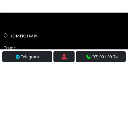
О компании
О нас
Контакты
Telegram
(97) 001 09 74
Социальные сети
Условия использования
Покупателям
Доставка
Оплата и рассрочка
Возврат и обмен