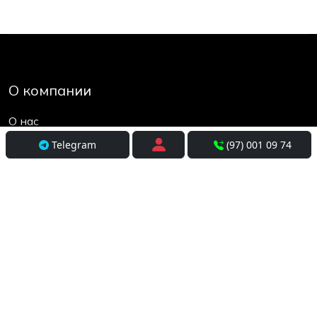
О компании
О нас
Контакты
Telegram
(97) 001 09 74
Социальные сети
Условия использования
Покупателям
Доставка
Оплата и рассрочка
Возврат и обмен