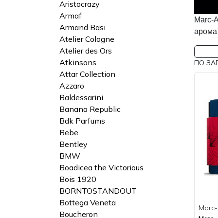
Aristocrazy
Armaf
Marc-
Armand Basi
арома
Atelier Cologne
Atelier des Ors
Atkinsons
ПО ЗА
Attar Collection
Azzaro
Baldessarini
Banana Republic
Bdk Parfums
Bebe
Bentley
BMW
Boadicea the Victorious
Bois 1920
BORNTOSTANDOUT
Bottega Veneta
Marc-
Boucheron