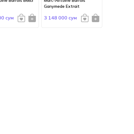
ine Barrois B683
Marc-Antoine Barrois
Ganymede Extrait
00 сум
3 148 000 сум