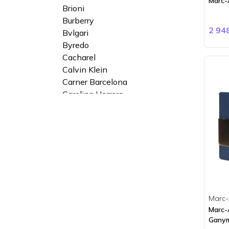
Marc-A
Brioni
Burberry
2 94
Bvlgari
Byredo
Cacharel
Calvin Klein
Carner Barcelona
Carolina Herrera
Cartier
Cerruti
Chanel
Chloe
Chopard
Ciro
Clinique
Clive Christian
Marc-
Coach
Marc-
Comme des Garçons
Gany