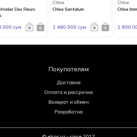
Chloe
Chloe
Atelier Des Fleurs
Chloe Santalum
Chloe Imm
s
8 000 сум
1 480 000 сум
1 800 0
Покупателям
Доставка
Оплата и рассрочка
Возврат и обмен
Разработка
© elcos.uz - since 2017