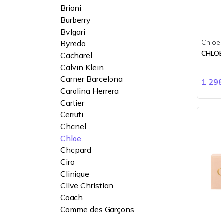
Brioni
Burberry
Bvlgari
Chloe
Byredo
CHLO
Cacharel
Calvin Klein
Carner Barcelona
1 29
Carolina Herrera
Cartier
Cerruti
Chanel
Chloe
Chopard
Ciro
Clinique
Clive Christian
Coach
Comme des Garçons