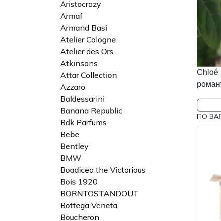
Aristocrazy
Armaf
Armand Basi
Atelier Cologne
Atelier des Ors
Atkinsons
Chloé
Attar Collection
романт
Azzaro
Baldessarini
Banana Republic
ПО ЗА
Bdk Parfums
Bebe
Bentley
BMW
Boadicea the Victorious
Bois 1920
BORNTOSTANDOUT
Bottega Veneta
Boucheron