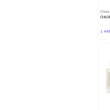
Creed
Davidoff
Chloe
Designer Shaik
CHLOE
Diesel
Dior
Dkny
1 44
Dolce Gabbana
Dsquared2
Dunhill
Dupont
Eddie Milliz
Elie Saab
Elizabeth Arden
Emeshel
Escada
Escentric Molecules
Essential Parfums
Estee Lauder
Ex Nihilo