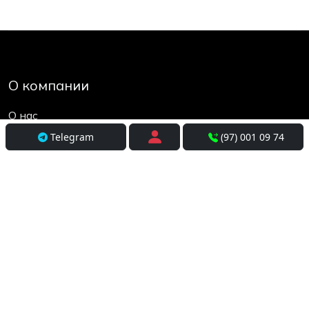
О компании
О нас
Контакты
Telegram
(97) 001 09 74
Социальные сети
Условия использования
Покупателям
Доставка
Оплата и рассрочка
Возврат и обмен