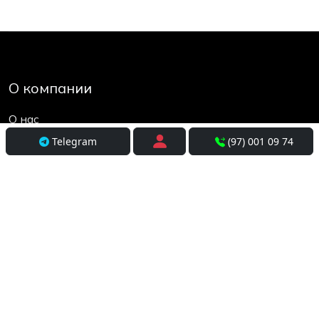
О компании
О нас
Контакты
Telegram
(97) 001 09 74
Социальные сети
Условия использования
Покупателям
Доставка
Оплата и рассрочка
Возврат и обмен