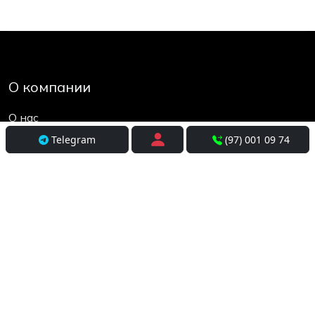
О компании
О нас
Контакты
Telegram
(97) 001 09 74
Социальные сети
Условия использования
Покупателям
Доставка
Оплата и рассрочка
Возврат и обмен