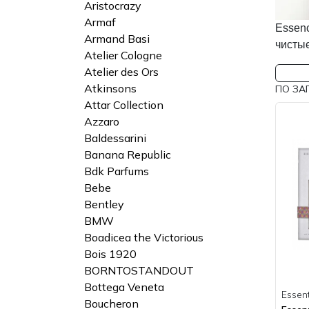
Aristocrazy
Armaf
Essen
Armand Basi
чистые
Atelier Cologne
Atelier des Ors
Atkinsons
ПО ЗА
Attar Collection
Azzaro
Baldessarini
Banana Republic
Bdk Parfums
Bebe
Bentley
BMW
Boadicea the Victorious
Bois 1920
BORNTOSTANDOUT
Bottega Veneta
Essen
Boucheron