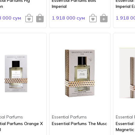
ial Parfums Fig
Essential Parfums Bois
Essential
on
Imperial
Imperial E
8 000 сум
1 918 000 сум
1 918 0
tial Parfums
Essential Parfums
Essential
tial Parfums Orange X
Essential Parfums The Musc
Essential
l
Magnetic