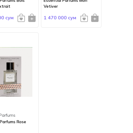
 Parfums Bois
Essential Parfums Mon
xtrait
Vetiver
00 сум
1 470 000 сум
 Parfums
 Parfums Rose