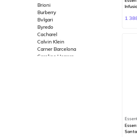
Essent
Brioni
Infusi
Burberry
1 38
Bvlgari
Byredo
Cacharel
Calvin Klein
Carner Barcelona
Carolina Herrera
Cartier
Cerruti
Chanel
Chloe
Chopard
Ciro
Clinique
Clive Christian
Essen
Coach
Essen
Comme des Garçons
Santa