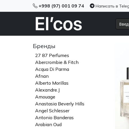
+998 (97) 001 09 74
Написать в Tele
Бренды
27 87 Perfumes
Abercrombie & Fitch
Acqua Di Parma
Afnan
Alberto Morillas
Alexandre.J
Amouage
Anastasia Beverly Hills
Angel Schlesser
Antonio Banderas
Arabian Oud