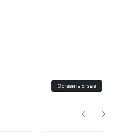
Оставить отзыв
--28.0 %
--10.0 %