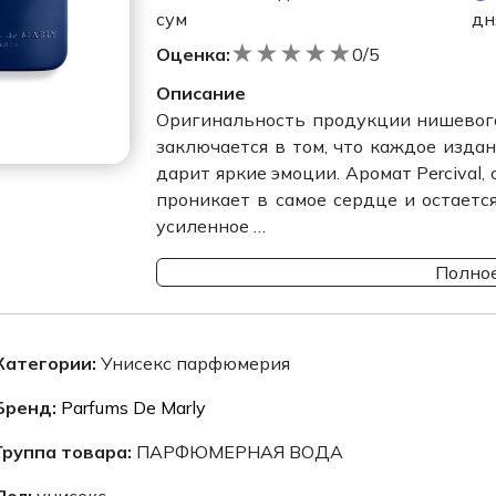
сум
дн
★
★
★
★
★
Оценка:
0/5
Описание
Оригинальность продукции нишевого
заключается в том, что каждое изда
дарит яркие эмоции. Аромат Percival,
проникает в самое сердце и остаетс
усиленное …
Полное
Категории:
Унисекс парфюмерия
Бренд:
Parfums De Marly
Группа товара:
ПАРФЮМЕРНАЯ ВОДА
Пол:
унисекс