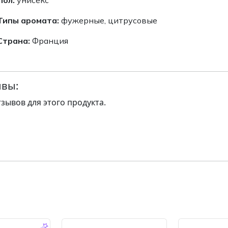
Типы аромата:
фужерные, цитрусовые
Страна:
Франция
вы:
тзывов для этого продукта.
-14.0 %
-14.0 %