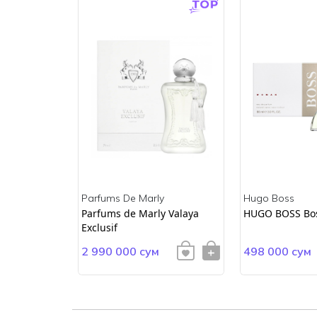
Parfums De Marly
Hugo Boss
ss
Parfums de Marly Valaya
HUGO BOSS Bo
Exclusif
2 990 000 сум
498 000 сум