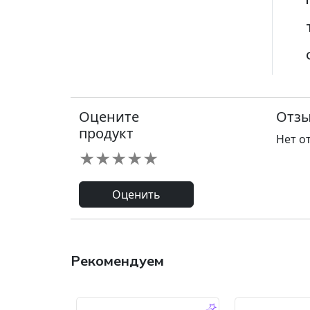
Оцените
Отзы
продукт
Нет о
★
★
★
★
★
Оценить
Рекомендуем
-9.0 %
-45.0 %