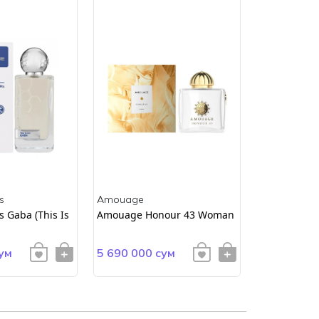
s
Amouage
Amouage
 Gaba (This Is
Amouage Honour 43 Woman
AMOUAGE E
ум
5 690 000 сум
4 900 000