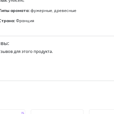
Пол:
унисекс
Типы аромата:
фужерные, древесные
Страна:
Франция
вы:
тзывов для этого продукта.
-14.0 %
-14.0 %