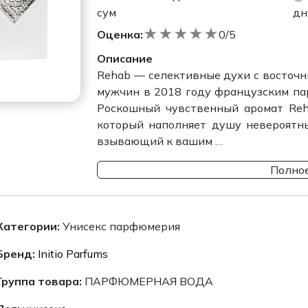
сум
дн
★
★
★
★
★
Оценка:
0/5
Описание
Rehab — селективные духи с восточн
мужчин в 2018 году французским пар
Роскошный чувственный аромат Reh
который наполняет душу невероятн
взывающий к вашим …
Полное
Категории:
Унисекс парфюмерия
Бренд:
Initio Parfums
Группа товара:
ПАРФЮМЕРНАЯ ВОДА