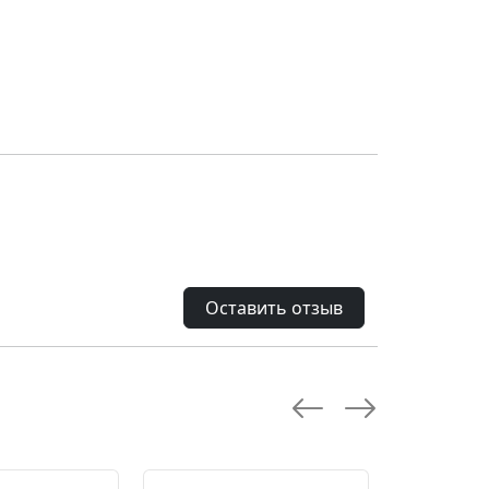
Оставить отзыв
--28.0 %
--10.0 %