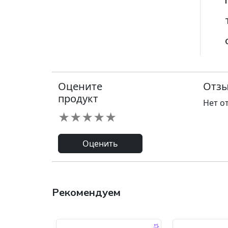
Оцените
Отзы
продукт
Нет о
★
★
★
★
★
Оценить
Рекомендуем
-9.0 %
-45.0 %