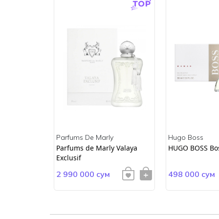
Parfums De Marly
Hugo Boss
ss
Parfums de Marly Valaya
HUGO BOSS Bo
Exclusif
2 990 000 сум
498 000 сум