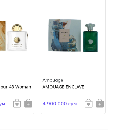
Amouage
Amouage
our 43 Woman
AMOUAGE ENCLAVE
Amouage In
ум
4 900 000 сум
3 780 000