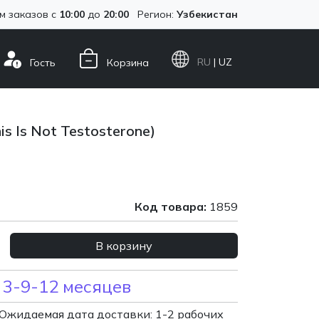
м заказов с
10:00
до
20:00
Регион:
Узбекистан
RU
| UZ
Гость
Корзина
is Is Not Testosterone)
Код товара:
1859
В корзину
 3-9-12 месяцев
Ожидаемая дата доставки: 1-2 рабочих