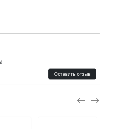
!
Оставить отзыв
--10.0 %
--18.0 %