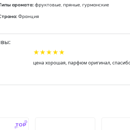
Типы аромата:
фруктовые, пряные, гурманские
Страна:
Франция
вы:
★
★
★
★
★
цена хорошая, парфюм оригинал, спасибо
-14.0 %
--28.0 %