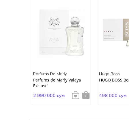
Parfums De Marly
Hugo Boss
Woman
Parfums de Marly Valaya
HUGO BOSS Bo
Exclusif
2 990 000 сум
498 000 сум