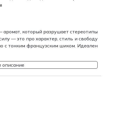
я
ne — аромат, который разрушает стереотипы
силу — это про характер, стиль и свободу
 но с тонким французским шиком. Идеален
 описание