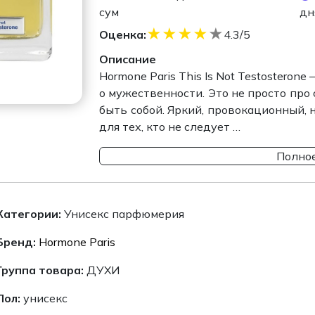
сум
дн
★
★
★
★
★
Оценка:
4.3/5
Описание
Hormone Paris This Is Not Testostero
о мужественности. Это не просто про 
быть собой. Яркий, провокационный,
для тех, кто не следует …
Полное
Категории:
Унисекс парфюмерия
Бренд:
Hormone Paris
Группа товара:
ДУХИ
Пол:
унисекс