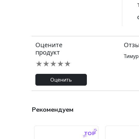
Оцените
Отзы
продукт
Тимур
★
★
★
★
★
Оценить
Рекомендуем
-9.0 %
-45.0 %