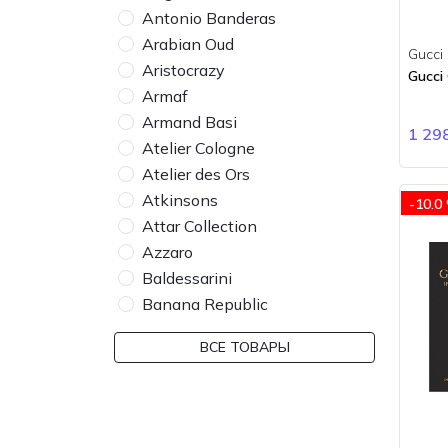
Antonio Banderas
Arabian Oud
Gucci
Aristocrazy
Gucci
Armaf
Armand Basi
1 29
Atelier Cologne
Atelier des Ors
Atkinsons
-10.0
Attar Collection
Azzaro
Baldessarini
Banana Republic
Bdk Parfums
ВСЕ ТОВАРЫ
Bebe
Bentley
BMW
Boadicea the Victorious