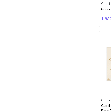
Bois 1920
Gucci
BORNTOSTANDOUT
Gucci
Boucheron
1 88
Brioni
Burberry
Bvlgari
Byredo
Cacharel
Calvin Klein
Carner Barcelona
Carolina Herrera
Cartier
Cerruti
Chanel
Chloe
Chopard
Gucci
Gucci 
Ciro
Pour 