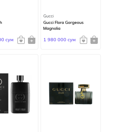
Gucci
h
Gucci Flora Gorgeous
Magnolia
00 сум
1 980 000 сум