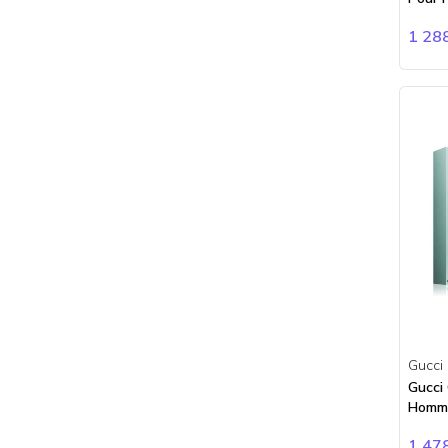
Clinique
Clive Christian
1 28
Coach
Comme des Garçons
Creed
Davidoff
Diesel
Dior
Dkny
Dolce Gabbana
Dsquared2
Dunhill
Dupont
Eddie Milliz
Gucci
Elie Saab
Gucci
Elizabeth Arden
Homm
Emeshel
1 47