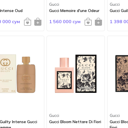
Gucci
Gucci
 Intense Oud
Gucci Memoire d'une Odeur
Gucci Gui
0 000 сум
1 560 000 сум
1 398 0
Gucci
Gucci
Guilty Intense Gucci
Gucci Bloom Nettare Di Fiori
Gucci Blo
Femme
Fiori