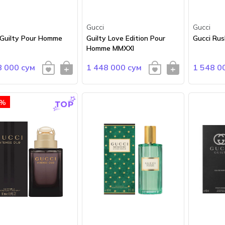
Gucci
Gucci
 Guilty Pour Homme
Guilty Love Edition Pour
Gucci Rus
Homme MMXXI
8 000 сум
1 448 000 сум
1 548 0
 %