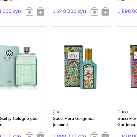
8 000 сум
1 248 000 сум
1 898 0
Gucci
Gucci
 Guilty Cologne pour
Gucci Flora Gorgeous
Gucci Flo
e
Jasmine
Gardenia
8 000 сум
1 888 000 сум
1 878 0