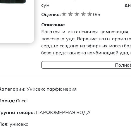
сум
дн
★
★
★
★
★
Оценка:
0/5
Описание
Богатая и интенсивная композиция
лаосского уда. Верхние ноты аромат
сердце создано из эфирных масел бо
база представлена комбинацией уда, п
Полное
Категории:
Унисекс парфюмерия
Бренд:
Gucci
Группа товара:
ПАРФЮМЕРНАЯ ВОДА
Пол:
унисекс