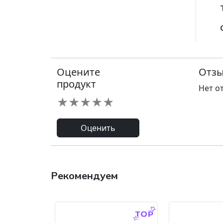
Оцените
Отзы
продукт
Нет о
★
★
★
★
★
Оценить
Рекомендуем
-9.0 %
-45.0 %