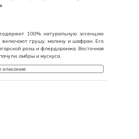
я
 содержит 100% натуральную эссенцию
а включают грушу, малину и шафран. Его
лгарской розы и флердоранжа. Восточная
ачули, амбры и мускуса.
 описание