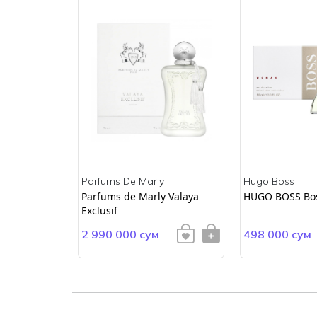
Parfums De Marly
Hugo Boss
ss
Parfums de Marly Valaya
HUGO BOSS Bo
Exclusif
2 990 000 сум
498 000 сум