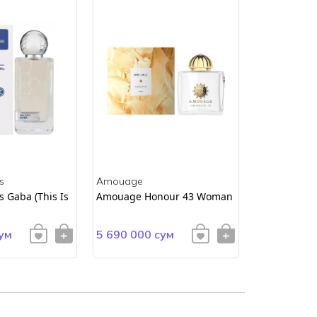
s
Amouage
Amouage
 Gaba (This Is
Amouage Honour 43 Woman
AMOUAGE E
ум
5 690 000 сум
4 900 000