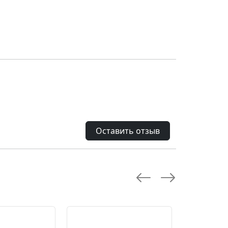
Оставить отзыв
--28.0 %
--10.0 %