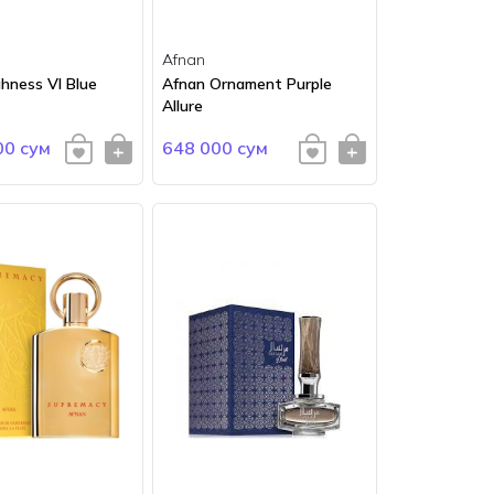
Afnan
hness VI Blue
Afnan Ornament Purple
Allure
00 сум
648 000 сум