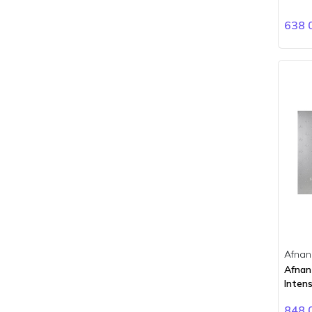
Clinique
Clive Christian
638 
Coach
Comme des Garçons
Creed
Davidoff
Diesel
Dior
Dkny
Dolce Gabbana
Dsquared2
Dunhill
Dupont
Eddie Milliz
Afnan
Elie Saab
Afnan
Elizabeth Arden
Inten
Emeshel
848 