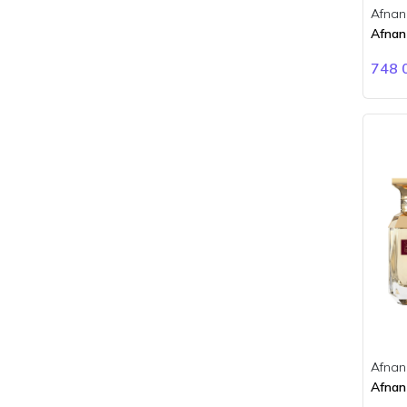
Bois 1920
Afnan
BORNTOSTANDOUT
Afnan
Boucheron
748 
Brioni
Burberry
Bvlgari
Byredo
Cacharel
Calvin Klein
Carner Barcelona
Carolina Herrera
Cartier
Cerruti
Chanel
Chloe
Chopard
Afnan
Afnan
Ciro