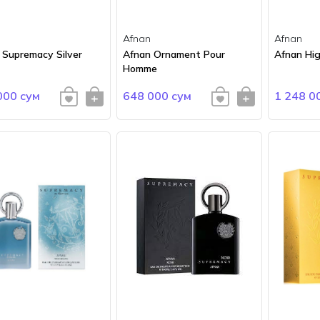
Afnan
Afnan
 Supremacy Silver
Afnan Ornament Pour
Afnan Hig
Homme
000 сум
648 000 сум
1 248 0