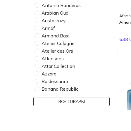
Antonio Banderas
Arabian Oud
Afnan
Aristocrazy
Afnan
Armaf
Armand Basi
638 
Atelier Cologne
Atelier des Ors
Atkinsons
Attar Collection
Azzaro
Baldessarini
Banana Republic
Bdk Parfums
ВСЕ ТОВАРЫ
Bebe
Bentley
BMW
Boadicea the Victorious