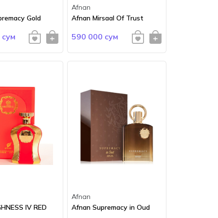
Afnan
premacy Gold
Afnan Mirsaal Of Trust
 сум
590 000 сум
Afnan
GHNESS IV RED
Afnan Supremacy in Oud