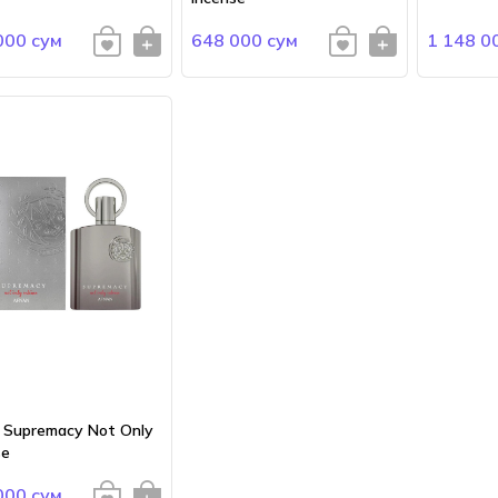
000 сум
648 000 сум
1 148 0
 Supremacy Not Only
se
000 сум