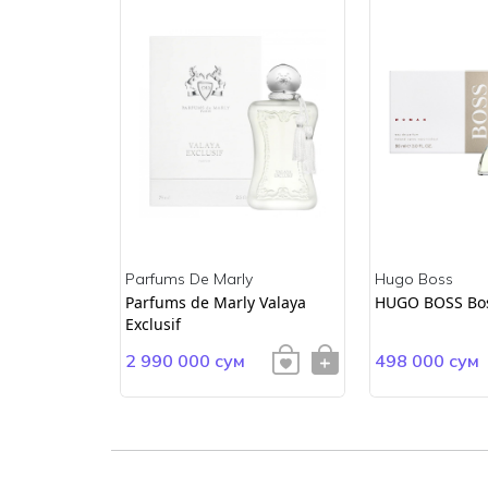
Parfums De Marly
Hugo Boss
ss
Parfums de Marly Valaya
HUGO BOSS Bo
Exclusif
2 990 000 сум
498 000 сум