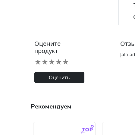
Оцените
Отзы
продукт
Jalola
★
★
★
★
★
Оценить
Рекомендуем
-9.0 %
-45.0 %