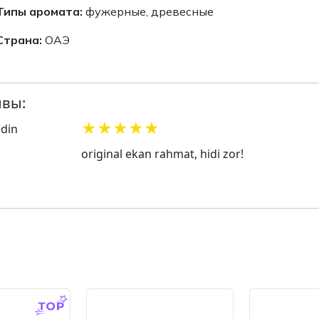
Типы аромата:
фужерные, древесные
Страна:
ОАЭ
вы:
★
★
★
★
★
ddin
original ekan rahmat, hidi zor!
-14.0 %
-14.0 %