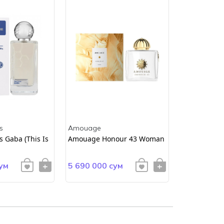
s
Amouage
Amouage
 Gaba (This Is
Amouage Honour 43 Woman
AMOUAGE E
ум
5 690 000 сум
4 900 000