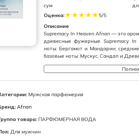
сум
дн
★
★
★
★
★
Оценка:
5/5
Описание
Supremacy In Heaven Afnan — это аро
древесные фужерные. Supremacy In
ноты: Бергамот и Мандарин; средние
базовые ноты: Мускус, Сандал и Древ
Полное
Категории:
Мужская парфюмерия
Бренд:
Afnan
Группа товара:
ПАРФЮМЕРНАЯ ВОДА
Пол:
Для мужчин