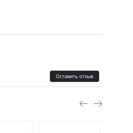
Оставить отзыв
--28.0 %
--10.0 %