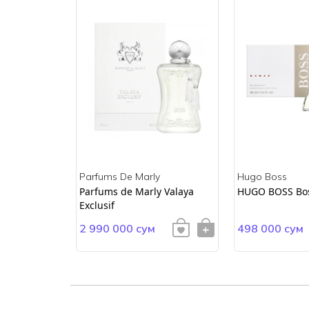
Parfums De Marly
Hugo Boss
ss
Parfums de Marly Valaya
HUGO BOSS Bo
Exclusif
2 990 000 сум
498 000 сум