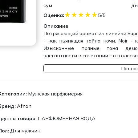
сум
дн
★
★
★
★
★
Оценка:
5/5
Описание
Потрясающий аромат из линейки Suprem
- как пьянящая тайна ночи, Noir - 
Изысканные пряные тона демо
элегантности в сочетании с отголоска
Полное
Категории:
Мужская парфюмерия
Бренд:
Afnan
Группа товара:
ПАРФЮМЕРНАЯ ВОДА
Пол:
Для мужчин