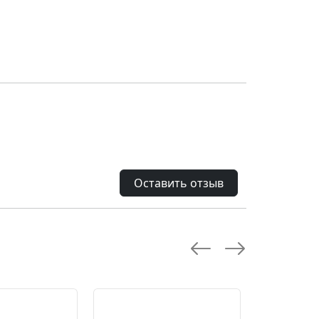
Оставить отзыв
--28.0 %
--10.0 %