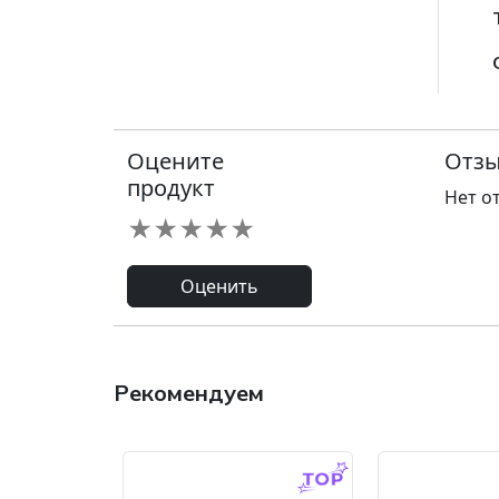
Оцените
Отзы
продукт
Нет о
★
★
★
★
★
Оценить
Рекомендуем
-9.0 %
-45.0 %