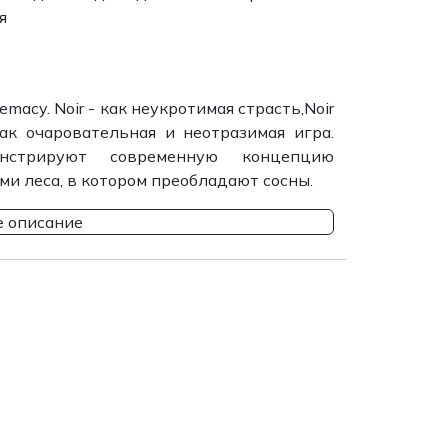
я
acy. Noir - как неукротимая страсть,Noir
как очаровательная и неотразимая игра.
нстрируют современную концепцию
ми леса, в котором преобладают сосны.
 описание