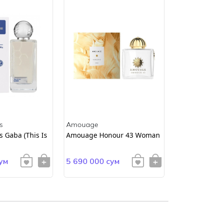
s
Amouage
Amouage
 Gaba (This Is
Amouage Honour 43 Woman
AMOUAGE E
ум
5 690 000 сум
4 900 000