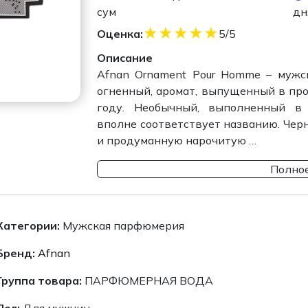
сум
дн
★
★
★
★
★
Оценка:
5/5
Описание
Afnan Ornament Pour Homme – мужск
огненный, аромат, выпущенный в пр
году. Необычный, выполненный в 
вполне соответствует названию. Чер
и продуманную нарочитую …
Полное
Категории:
Мужская парфюмерия
Бренд:
Afnan
Группа товара:
ПАРФЮМЕРНАЯ ВОДА
Пол:
Для мужчин