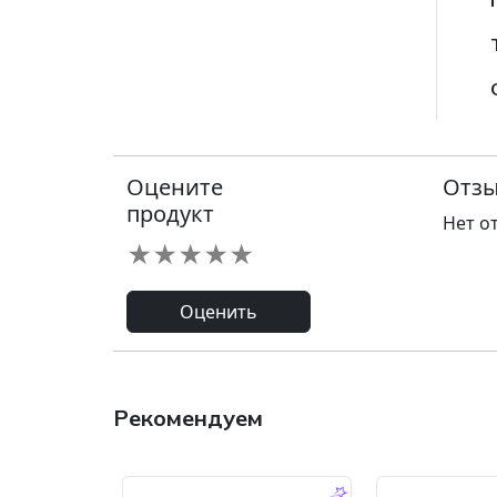
Оцените
Отзы
продукт
Нет о
★
★
★
★
★
Оценить
Рекомендуем
-9.0 %
-45.0 %