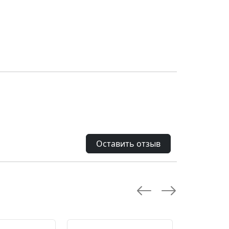
Оставить отзыв
--28.0 %
--10.0 %