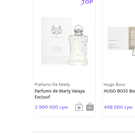
Parfums De Marly
Hugo Boss
ss
Parfums de Marly Valaya
HUGO BOSS Bo
Exclusif
2 990 000 сум
498 000 сум