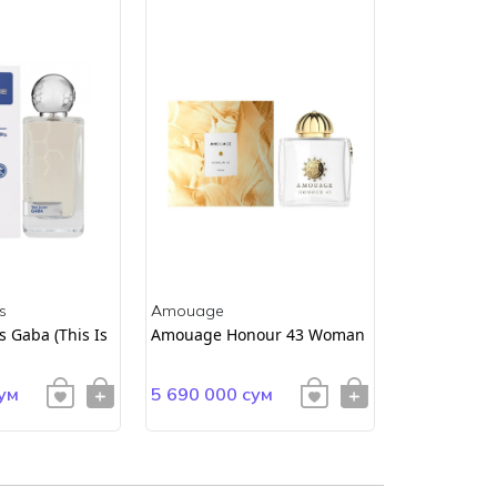
s
Amouage
Amouage
 Gaba (This Is
Amouage Honour 43 Woman
AMOUAGE E
ум
5 690 000 сум
4 900 000