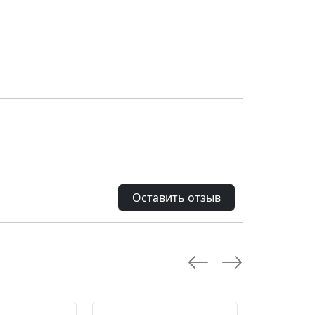
Оставить отзыв
--28.0 %
--10.0 %