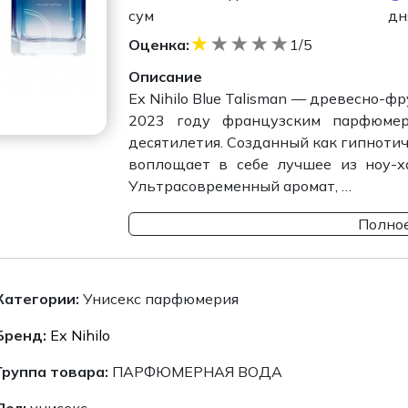
сум
дн
★
★
★
★
★
Оценка:
1/5
Описание
Ex Nihilo Blue Talisman — древесно
2023 году французским парфюмер
десятилетия. Созданный как гипнотич
воплощает в себе лучшее из ноу-ха
Ультрасовременный аромат, …
Полное
Категории:
Унисекс парфюмерия
Бренд:
Ex Nihilo
Группа товара:
ПАРФЮМЕРНАЯ ВОДА
Пол:
унисекс