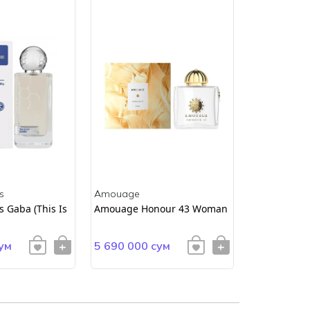
s
Amouage
Amouage
 Gaba (This Is
Amouage Honour 43 Woman
AMOUAGE E
ум
5 690 000 сум
4 900 000