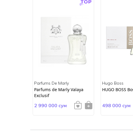
Parfums De Marly
Hugo Boss
ss
Parfums de Marly Valaya
HUGO BOSS Bo
Exclusif
2 990 000 сум
498 000 сум