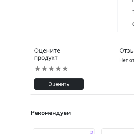
Оцените
Отзы
продукт
Нет о
★
★
★
★
★
Оценить
Рекомендуем
-9.0 %
-45.0 %