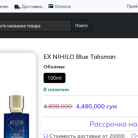
Приё
gram
Доставка
Оплата
Поиск
EX NIHILO Blue Talisman
Объемы:
100ml
В наличии
4,898,000
4,480,000
сум
Рассрочка на
Стоимость доставки: от 20000