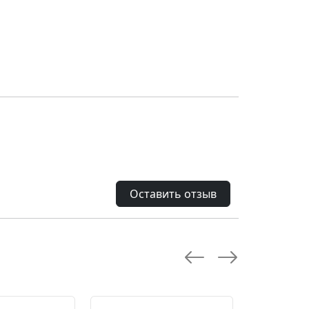
Оставить отзыв
--28.0 %
--10.0 %