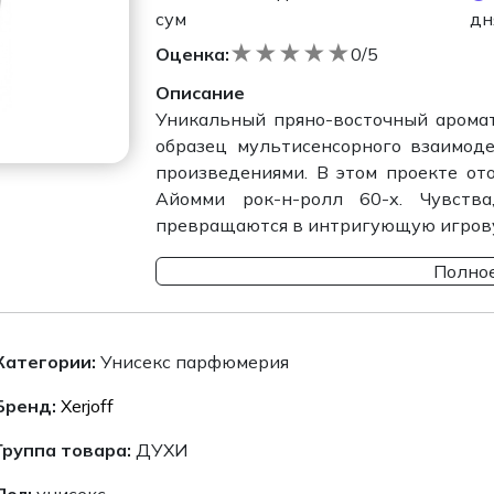
сум
дн
★
★
★
★
★
Оценка:
0/5
Описание
Уникальный пряно-восточный аромат 
образец мультисенсорного взаимод
произведениями. В этом проекте ото
Айомми рок-н-ролл 60-х. Чувств
превращаются в интригующую игров
Полное
Категории:
Унисекс парфюмерия
Бренд:
Xerjoff
Группа товара:
ДУХИ
Пол:
унисекс