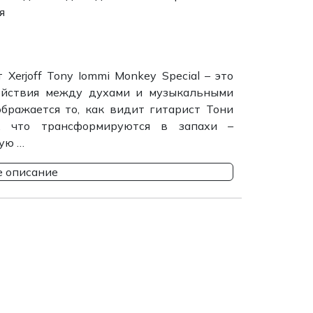
я
Xerjoff Tony Iommi Monkey Special – это
ействия между духами и музыкальными
бражается то, как видит гитарист Тони
а, что трансформируются в запахи –
ую …
 описание