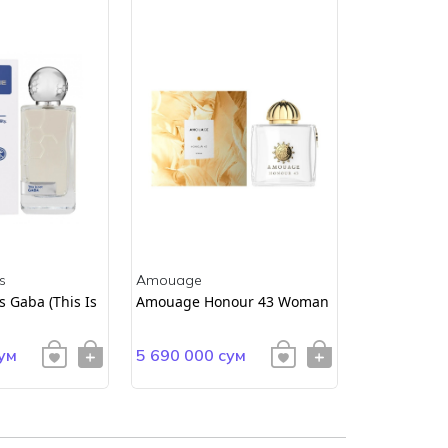
s
Amouage
Amouage
 Gaba (This Is
Amouage Honour 43 Woman
AMOUAGE E
ум
5 690 000 сум
4 900 000