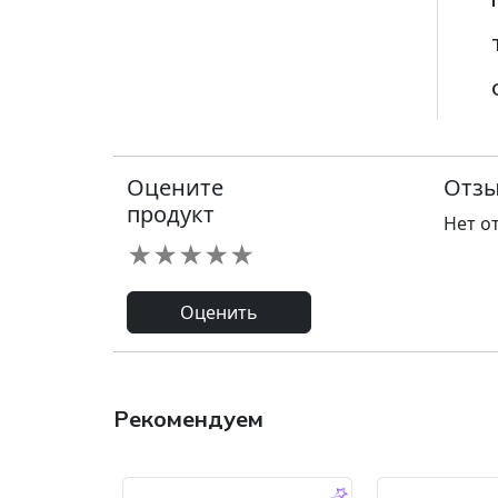
Оцените
Отзы
продукт
Нет о
★
★
★
★
★
Оценить
Рекомендуем
-9.0 %
-45.0 %