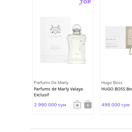
Parfums De Marly
Hugo Boss
ss
Parfums de Marly Valaya
HUGO BOSS Bo
Exclusif
2 990 000 сум
498 000 сум