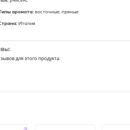
Типы аромата:
восточные, пряные
Страна:
Италия
вы:
тзывов для этого продукта.
-14.0 %
-14.0 %