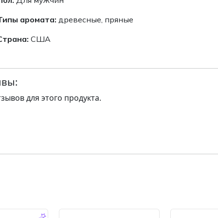
Типы аромата:
древесные, пряные
Страна:
США
вы:
тзывов для этого продукта.
-14.0 %
-14.0 %