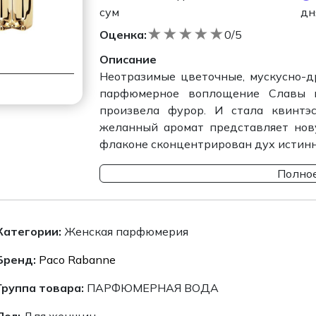
сум
дн
★
★
★
★
★
Оценка:
0/5
Описание
Неотразимые цветочные, мускусно-д
парфюмерное воплощение Славы 
произвела фурор. И стала квинтэ
желанный аромат представляет нов
флаконе сконцентрирован дух истинн
Полное
Категории:
Женская парфюмерия
Бренд:
Paco Rabanne
Группа товара:
ПАРФЮМЕРНАЯ ВОДА
Пол:
Для женщин