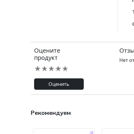
Оцените
Отзы
продукт
Нет о
★
★
★
★
★
Оценить
Рекомендуем
-9.0 %
-45.0 %