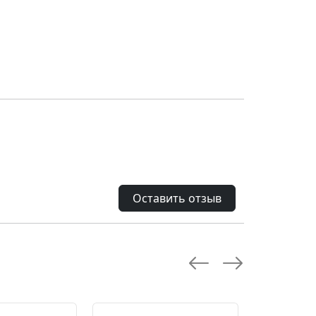
Оставить отзыв
--28.0 %
--10.0 %