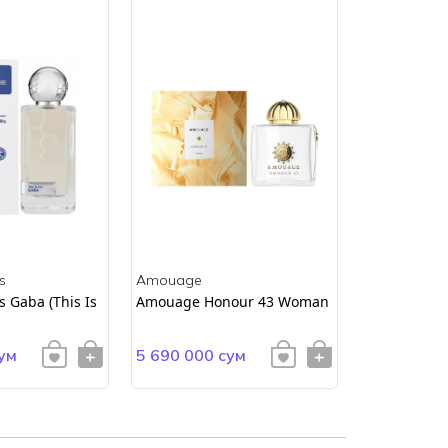
s
Amouage
Amouage
 Gaba (This Is
Amouage Honour 43 Woman
AMOUAGE E
ум
5 690 000 сум
4 900 000