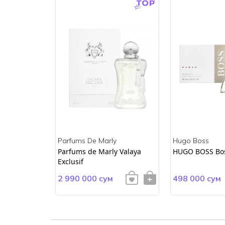
Parfums De Marly
Hugo Boss
ss
Parfums de Marly Valaya
HUGO BOSS Bo
Exclusif
2 990 000 сум
498 000 сум