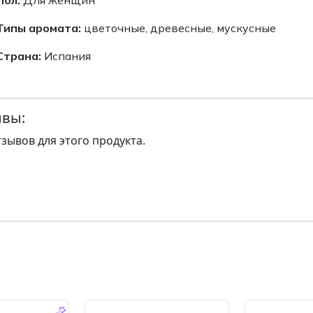
Типы аромата:
цветочные, древесные, мускусные
Страна:
Испания
вы:
тзывов для этого продукта.
-14.0 %
-14.0 %