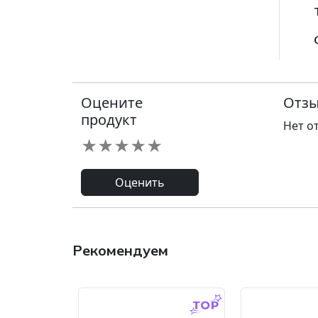
Оцените
Отзы
продукт
Нет о
★
★
★
★
★
Оценить
Рекомендуем
-9.0 %
-45.0 %