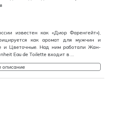
я
 России известен как «Диор Фаренгейт»),
фицируется как аромат для мужчин и
 и Цветочные. Над ним работали Жан-
eit Eau de Toilette входит в …
 описание