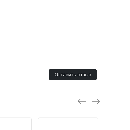
Оставить отзыв
--28.0 %
--10.0 %