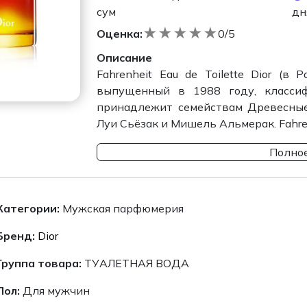
сум
дн
★
★
★
★
★
Оценка:
0/5
Описание
Fahrenheit Eau de Toilette Dior (в
выпущенный в 1988 году, класси
принадлежит семействам Древесные
Луи Сьёзак и Мишель Альмерак. Fahrenh
Полное
Категории:
Мужская парфюмерия
Бренд:
Dior
Группа товара:
ТУАЛЕТНАЯ ВОДА
Пол:
Для мужчин