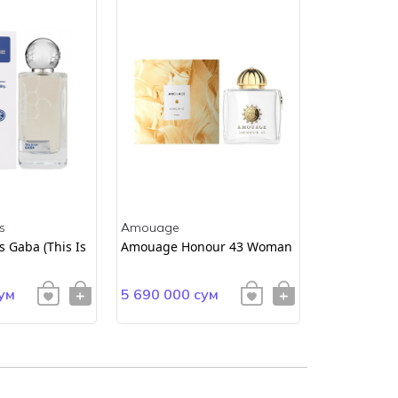
s
Amouage
Amouage
 Gaba (This Is
Amouage Honour 43 Woman
AMOUAGE E
ум
5 690 000 сум
4 900 000