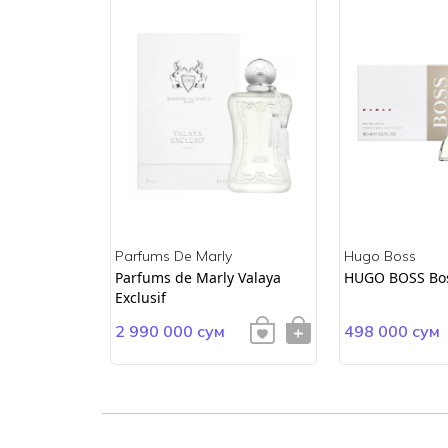
Parfums De Marly
Hugo Boss
ss
Parfums de Marly Valaya
HUGO BOSS Bo
Exclusif
2 990 000 сум
498 000 сум