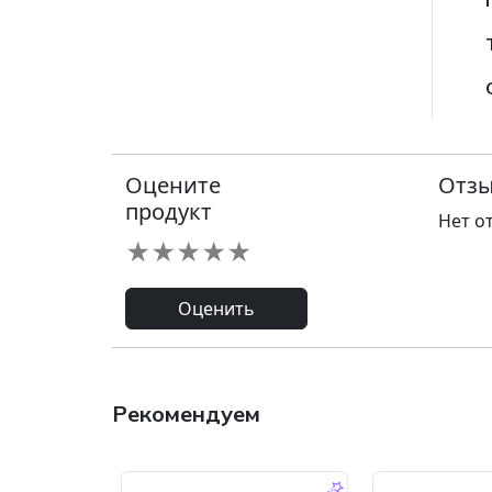
Оцените
Отзы
продукт
Нет о
★
★
★
★
★
Оценить
Рекомендуем
-9.0 %
-45.0 %