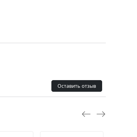
Оставить отзыв
--28.0 %
--10.0 %