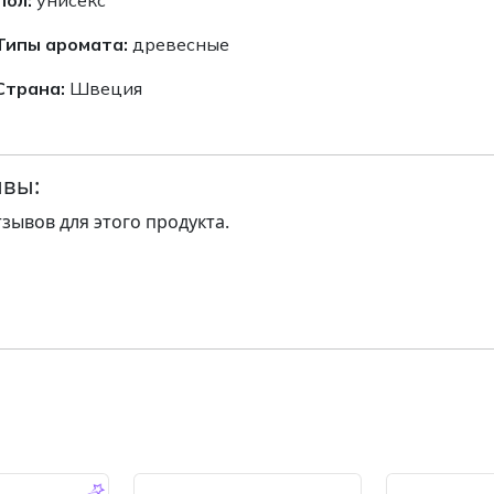
Типы аромата:
древесные
Страна:
Швеция
вы:
тзывов для этого продукта.
-14.0 %
-14.0 %