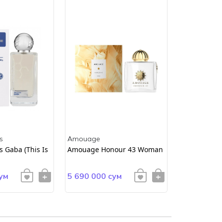
s
Amouage
Amouage
 Gaba (This Is
Amouage Honour 43 Woman
AMOUAGE E
ум
5 690 000 сум
4 900 000