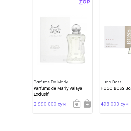
Parfums De Marly
Hugo Boss
ss
Parfums de Marly Valaya
HUGO BOSS Bo
Exclusif
2 990 000 сум
498 000 сум