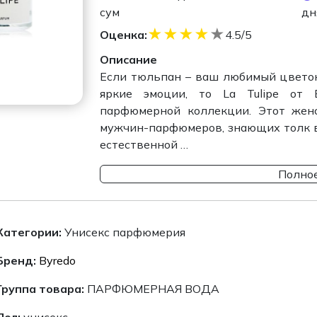
сум
дн
★
★
★
★
★
Оценка:
4.5/5
Описание
Если тюльпан – ваш любимый цветок
яркие эмоции, то La Tulipe от 
парфюмерной коллекции. Этот женс
мужчин-парфюмеров, знающих толк в
естественной …
Полное
Категории:
Унисекс парфюмерия
Бренд:
Byredo
Группа товара:
ПАРФЮМЕРНАЯ ВОДА
Пол:
унисекс