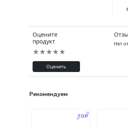
Оцените
Отзы
продукт
Нет о
★
★
★
★
★
Оценить
Рекомендуем
-9.0 %
-45.0 %