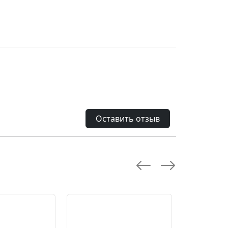
Оставить отзыв
--28.0 %
--10.0 %