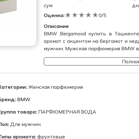
сум
дн
★
★
★
★
★
Оценка:
0/5
Описание
BMW Bergamood купить в Ташкенте
аромат с акцентом на бергамот и ке
мужчин. Мужская парфюмерия BMW в Т
Полное
Категории:
Женская парфюмерия
Бренд:
BMW
Группа товара:
ПАРФЮМЕРНАЯ ВОДА
Пол:
Для мужчин
Типы аромата:
фруктовые