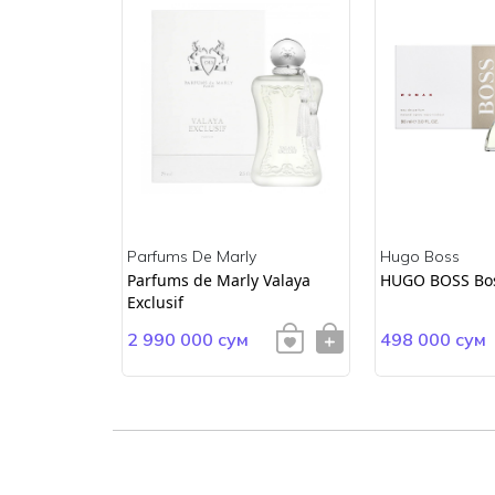
Parfums De Marly
Hugo Boss
ss
Parfums de Marly Valaya
HUGO BOSS Bo
Exclusif
2 990 000 сум
498 000 сум