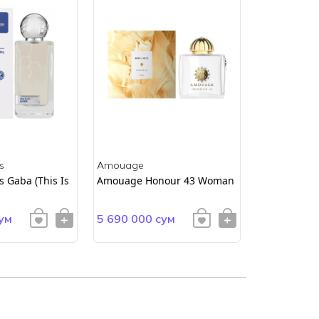
s
Amouage
Amouage
 Gaba (This Is
Amouage Honour 43 Woman
AMOUAGE E
ум
5 690 000 сум
4 900 000