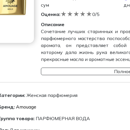
сум
дн
★
★
★
★
★
Оценка:
0/5
Описание
Сочетание лучших старинных и про
парфюмерного мастерства поспособс
аромата, он представляет собой 
которому дала жизнь рука великого
прекрасные масла и ароматные эссенц
Полное
Категории:
Женская парфюмерия
Бренд:
Amouage
Группа товара:
ПАРФЮМЕРНАЯ ВОДА
Пол:
Для женщин