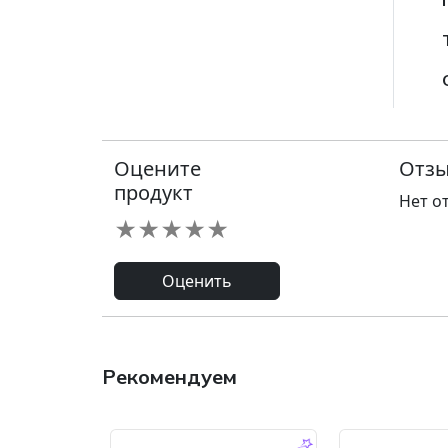
Оцените
Отзы
продукт
Нет о
★
★
★
★
★
Оценить
Рекомендуем
-9.0 %
-45.0 %