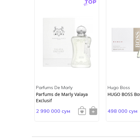
Parfums De Marly
Hugo Boss
ss
Parfums de Marly Valaya
HUGO BOSS Bo
Exclusif
2 990 000 сум
498 000 сум