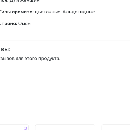
Типы аромата:
цветочные, Aльдегидные
Страна:
Оман
вы:
тзывов для этого продукта.
-14.0 %
-14.0 %