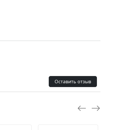
Оставить отзыв
--28.0 %
--10.0 %