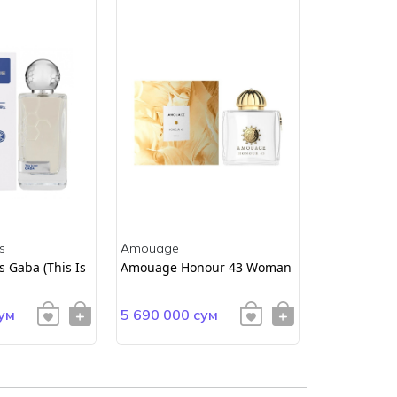
s
Amouage
Amouage
 Gaba (This Is
Amouage Honour 43 Woman
AMOUAGE E
ум
5 690 000 сум
4 900 000