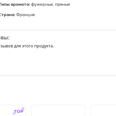
Типы аромата:
фужерные, пряные
Страна:
Франция
вы:
тзывов для этого продукта.
-14.0 %
-14.0 %