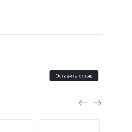
Оставить отзыв
--28.0 %
--10.0 %