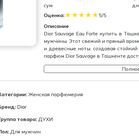
сум
дн
★
★
★
★
★
Оценка:
5/5
Описание
Dior Sauvage Eau Forte купить в Таш
мужчины. Этот свежий и пряный арома
и древесные ноты, создавая стойки
парфюм Dior Sauvage в Ташкенте доступ
Полное
Категории:
Женская парфюмерия
Бренд:
Dior
Группа товара:
ДУХИ
Пол:
Для мужчин