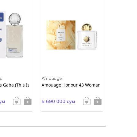
s
Amouage
Amouage
 Gaba (This Is
Amouage Honour 43 Woman
AMOUAGE E
ум
5 690 000 сум
4 900 000