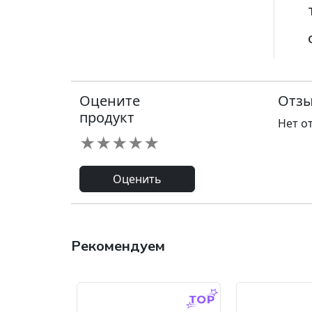
Оцените
Отзы
продукт
Нет о
★
★
★
★
★
Оценить
Рекомендуем
-9.0 %
-45.0 %