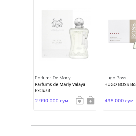
Parfums De Marly
Hugo Boss
ss
Parfums de Marly Valaya
HUGO BOSS Bo
Exclusif
2 990 000 сум
498 000 сум