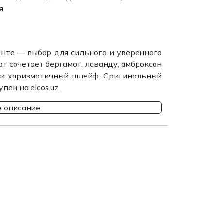
я
кенте — выбор для сильного и уверенного
т сочетает бергамот, лаванду, амброксан
й и харизматичный шлейф. Оригинальный
ен на elcos.uz.
 описание