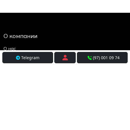
О компании
О нас
Контакты
Telegram
(97) 001 09 74
Социальные сети
Условия использования
Покупателям
Доставка
Оплата и рассрочка
Возврат и обмен