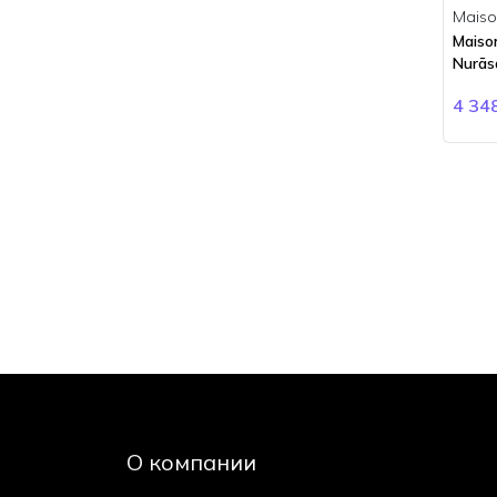
Bois 1920
Maison
BORNTOSTANDOUT
Maison
Nurās
Boucheron
Brioni
4 34
Burberry
Bvlgari
Byredo
Cacharel
Calvin Klein
Carner Barcelona
Carolina Herrera
Cartier
Cerruti
Chanel
Chloe
Chopard
О компании
Ciro