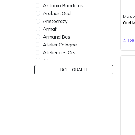
Antonio Banderas
Arabian Oud
Maison
Aristocrazy
Oud Ma
Armaf
Armand Basi
4 18
Atelier Cologne
Atelier des Ors
Atkinsons
Attar Collection
ВСЕ ТОВАРЫ
Azzaro
Baldessarini
Banana Republic
Bdk Parfums
Bebe
Bentley
BMW
Boadicea the Victorious