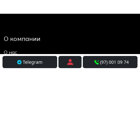
О компании
О нас
Контакты
Telegram
(97) 001 09 74
Социальные сети
Условия использования
Покупателям
Доставка
Оплата и рассрочка
Возврат и обмен