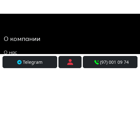
О компании
О нас
Контакты
Telegram
(97) 001 09 74
Социальные сети
Условия использования
Покупателям
Доставка
Оплата и рассрочка
Возврат и обмен