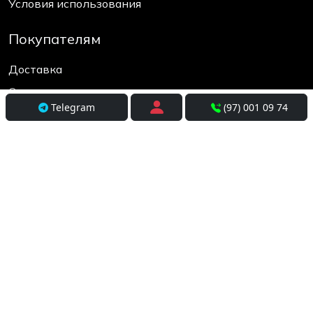
Условия использования
Покупателям
Доставка
Оплата и рассрочка
Telegram
(97) 001 09 74
Возврат и обмен
Разработка
+998(97) 001-09-74
Время работы 10:00 до 19:00
© elcos.uz - since 2017