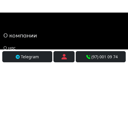
О компании
О нас
Контакты
Telegram
(97) 001 09 74
Социальные сети
Условия использования
Покупателям
Доставка
Оплата и рассрочка
Возврат и обмен