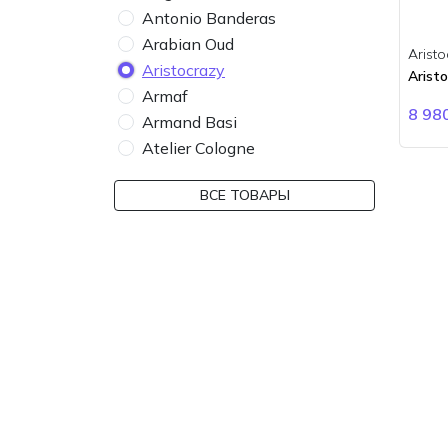
Antonio Banderas
Arabian Oud
Aristo
Aristocrazy
Arist
Armaf
8 98
Armand Basi
Atelier Cologne
Atelier des Ors
ВСЕ ТОВАРЫ
Atkinsons
Attar Collection
Azzaro
Baldessarini
Banana Republic
Bdk Parfums
Bebe
Bentley
BMW
Boadicea the Victorious