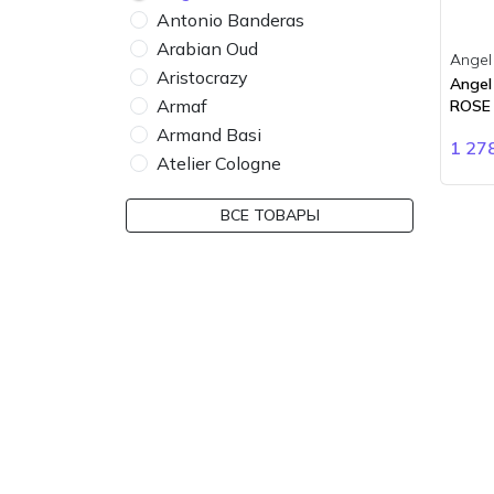
Antonio Banderas
Arabian Oud
Angel
Aristocrazy
Angel
Armaf
ROSE
Armand Basi
1 27
Atelier Cologne
Atelier des Ors
ВСЕ ТОВАРЫ
Atkinsons
Attar Collection
Azzaro
Baldessarini
Banana Republic
Bdk Parfums
Bebe
Bentley
BMW
Boadicea the Victorious